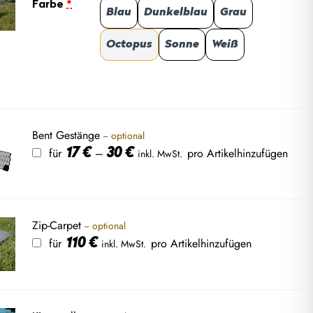
Farbe
*
Blau
Dunkelblau
Grau
Octopus
Sonne
Weiß
Bent Gestänge
− optional
Preisspanne:
für
–
pro Artikel
hinzufügen
17
€
30
€
inkl. MwSt.
17 €
bis
30 €
Zip-Carpet
− optional
für
pro Artikel
hinzufügen
110
€
inkl. MwSt.