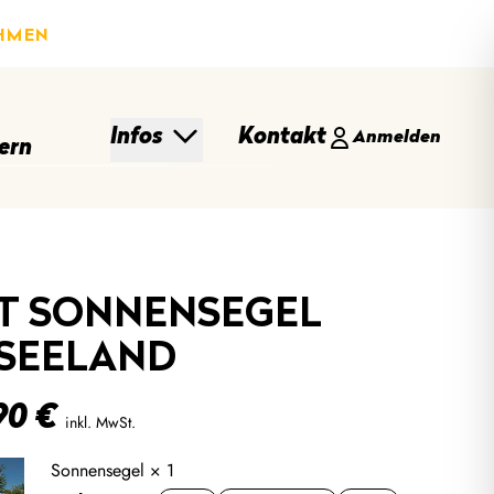
HMEN
Infos
Kontakt
Anmelden
ern
T SONNENSEGEL
SEELAND
90
€
inkl. MwSt.
Sonnensegel
× 1