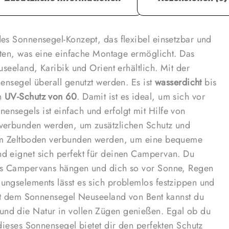
Damit ist
Die Monta
von Reißv
ndes Sonnensegel-Konzept, das flexibel einsetzbar und
verbunden
eiten, was eine einfache Montage ermöglicht. Das
bieten. A
useeland, Karibik und Orient erhältlich. Mit der
werden, u
ensegel überall genutzt werden. Es ist
wasserdicht
bis
Sonnenseg
en
UV-Schutz von 60
. Damit ist es ideal, um sich vor
Campervan
nsegels ist einfach und erfolgt mit Hilfe von
deines Ca
 verbunden werden, um zusätzlichen Schutz und
neugierig
dem Zeltboden verbunden werden, um eine bequeme
lässt es s
d eignet sich perfekt für deinen Campervan. Du
und stabi
nes Campervans hängen und dich so vor Sonne, Regen
Bent kann
ungselements lässt es sich problemlos festzippen und
gestalten
Mit dem Sonnensegel Neuseeland von Bent kannst du
alleine un
nd die Natur in vollen Zügen genießen. Egal ob du
Sonnenseg
dieses Sonnensegel bietet dir den perfekten Schutz