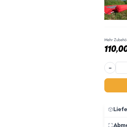
Mehr Zubehör
110,0
Bent
−
Sonne
Neuse
Meng
Lief
Abme
−
Aufbew