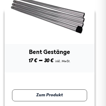
Bent Gestänge
Preisspanne:
–
17
€
30
€
inkl. MwSt.
17 €
bis
30 €
Zum Produkt