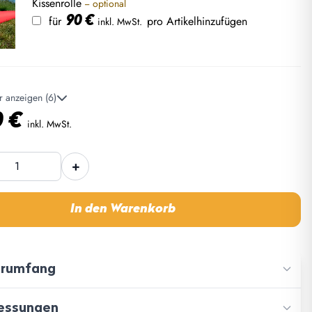
Kissenrolle
− optional
für
pro Artikel
hinzufügen
90
€
inkl. MwSt.
 anzeigen (6)
0
€
inkl. MwSt.
+
Bent
nsegel
Sonnensegel
eland
Neuseeland
e
In den Warenkorb
Menge
erumfang
ssungen
ahrungstasche