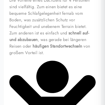
Die Vorteile eines Dachzelts für 4 Personen
sind vielfältig. Zum einen bietet es eine
bequeme Schlafgelegenheit fernab vom
Boden, was zusätzlichen Schutz vor
Feuchtigkeit und unebenem Terrain bietet.
Zum anderen ist es einfach und
schnell auf-
und abzubauen
, was gerade bei längeren
Reisen oder
häufigen Standortwechseln
von
großem Vorteil ist.