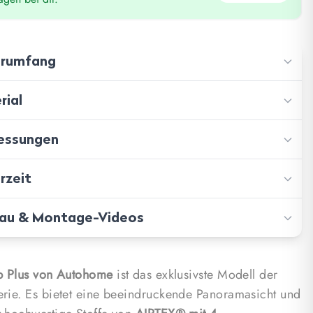
erumfang
rial
ter
ze (Bezug: 100% Baumwolle)
ssungen
: Glasfaser
ssen
Airtex (ohne PVC)
rzeit
 210.00 cm
getaschen (2 pro Seite)
: 130.00 cm
au & Montage-Videos
rd shipping: 3-5 days
ampe
115.00 cm
h delivery: 5 days
onetze
t: 60.00 kg
p Plus von Autohome
ist das exklusivste Modell der
hipping for many products!
rie. Es bietet eine beeindruckende Panoramasicht und