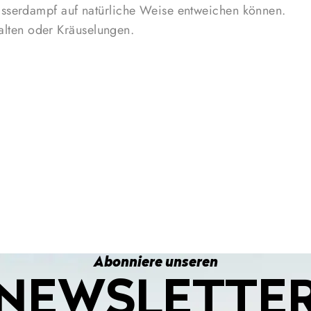
sserdampf auf natürliche Weise entweichen können.
Maggiolina
Falten oder Kräuselungen.
ein angen
auf natür
sind gut 
Abonniere unseren
NEWSLETTE