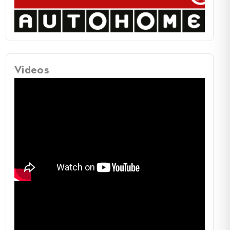
 Erwachsene geeignet und hat eine Größe von 130 x
as Modell Medium bietet Platz für 2 Erwachsene und
d misst 145 x 210 cm. Das Modell Large ist für 2
e und 2 Kinder ausgelegt und hat eine Größe von 165
 Alle Modelle haben eine geschlossene Höhe von 33
Videos
ne geöffnete Höhe von 115 cm.
p Plus
zeichnet sich durch seine
hochwertige
ung
aus. Es ist handgefertigt und verwendet das
fähige Gewebe Airtex®. Das Zelt ist schalldicht und
mmt, sodass eine ruhige und angenehme Umgebung
tet wird. Es verfügt über eine verstellbare,
etriebene Lampe und eine höhenverstellbare Leiter mit
her Sicherheitssperre. Das Zelt ist mit einer Reihe von
n Funktionen ausgestattet, wie z.B. einem Leiterbeutel
auen der Alu-Leiter und einer innovativen Lösung für