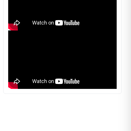
e Decke mit verschließbaren Taschen. Der
chanismus der Hartschale verwendet verstellbare
e aus Stahl.
chale
des Airtop Plus besteht aus
glasfaserverstärktem
, der stabil, resistent und vollständig reparierbar ist.
dach des Zeltes sorgt für einen vollständigen Wärme-
chutz, selbst bei Regen. Der Boden hat eine
truktur mit zwei Stahlschienen, die ein einfaches
es Dachzeltes ermöglichen. Das Zeltgewebe besteht
ertigem AIRTEX®-Gewebe, das atmungsaktiv und
fähig ist. Die Matratze besteht aus formbeständigem
ff und der Bezug ist aus 100% Baumwolle.
 Plus bietet nicht nur Komfort und Funktionalität,
ch eine hohe Qualität. Es ist weltweit beliebt
seiner schnellen
Öffnung mit Hilfe von 4 Gasfedern
.
st eine hervorragende Alternative zum klassischen