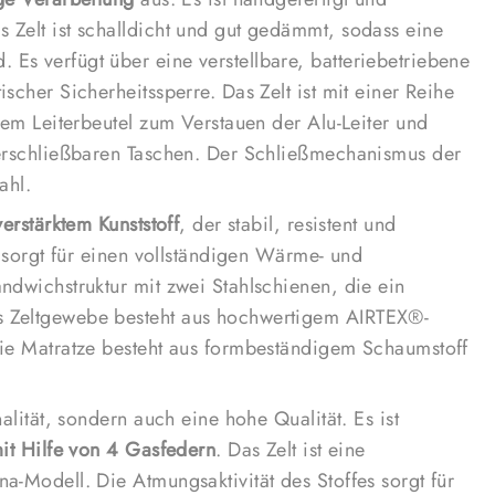
die inner
 Zelt ist schalldicht und gut gedämmt, sodass eine
Schließme
Es verfügt über eine verstellbare, batteriebetriebene
Verschlüss
scher Sicherheitssperre. Das Zelt ist mit einer Reihe
Die
Harts
nem Leiterbeutel zum Verstauen der Alu-Leiter und
Kunststoff
verschließbaren Taschen. Der Schließmechanismus der
Das Unter
ahl.
und Lärms
verstärktem Kunststoff
, der stabil, resistent und
Sandwichs
s sorgt für einen vollständigen Wärme- und
Bewegen d
ndwichstruktur mit zwei Stahlschienen, die ein
aus hochw
s Zeltgewebe besteht aus hochwertigem AIRTEX®-
strapazier
Die Matratze besteht aus formbeständigem Schaumstoff
Schaumsto
Das Airtop
alität, sondern auch eine hohe Qualität. Es ist
sondern au
it Hilfe von 4 Gasfedern
. Das Zelt ist eine
aufgrund 
a-Modell. Die Atmungsaktivität des Stoffes sorgt für
Das Zelt i