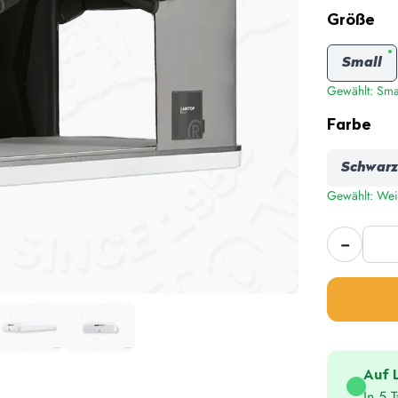
Größe
Small
Gewählt: Sma
Farbe
Schwarz
Gewählt: We
Airto
−
Plus
Meng
Auf 
In 5 T