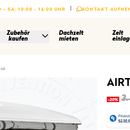
|
 - SA: 10:00 - 16:00 UHR
KONTAKT AUFNE
Zubehör
Dachzelt
Zelt
kaufen
mieten
einlag
lus
AIR
3
-20%