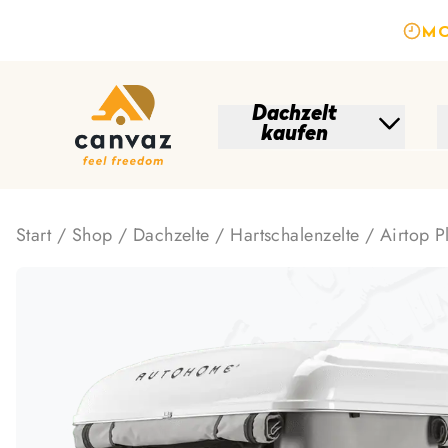
MO
Dachzelt
kaufen
Start
/
Shop
/
Dachzelte
/
Hartschalenzelte
/ Airtop P