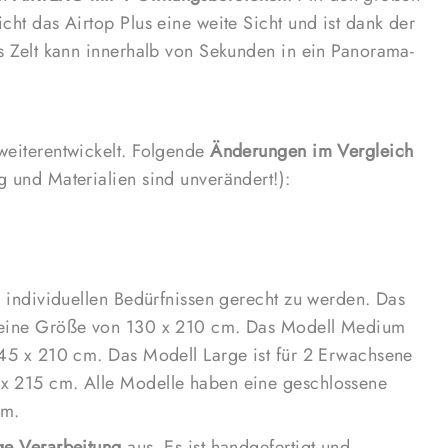
cht das Airtop Plus eine weite Sicht und ist dank der
ist für 2
as Zelt kann innerhalb von Sekunden in ein Panorama-
210 cm. D
1 Kind un
Erwachsen
x 215 cm.
weiterentwickelt. Folgende
Änderungen im Vergleich
cm und ei
g und Materialien sind unverändert!):
Das
Airto
Verarbeit
strapazier
gut gedä
n individuellen Bedürfnissen gerecht zu werden. Das
gewährleis
t eine Größe von 130 x 210 cm. Das Modell Medium
batterieb
145 x 210 cm. Das Modell Large ist für 2 Erwachsene
automatisc
 x 215 cm. Alle Modelle haben eine geschlossene
praktische
cm.
zum Verst
ge Verarbeitung
aus. Es ist handgefertigt und