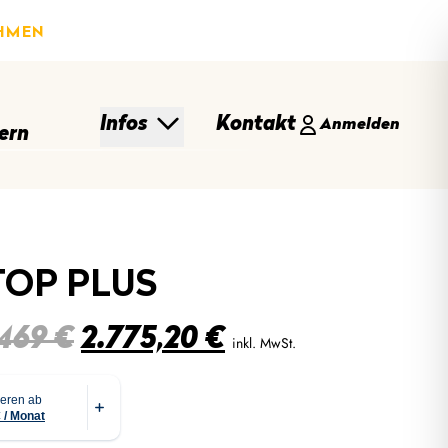
HMEN
Infos
Kontakt
Anmelden
ern
TOP PLUS
Ursprünglicher
Aktueller
.469
€
2.775,20
€
inkl. MwSt.
Preis
Preis
war:
ist:
3.469 €
2.775,20 €.