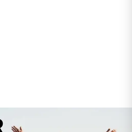
-Modell. Die Atmungsaktivität des Stoffes sorgt für
ehmes Raumklima, da Feuchtigkeit und Wasserdampf
liche Weise entweichen können. Die Nähte des Zeltes
verarbeitet und ohne Falten oder Kräuselungen.
R