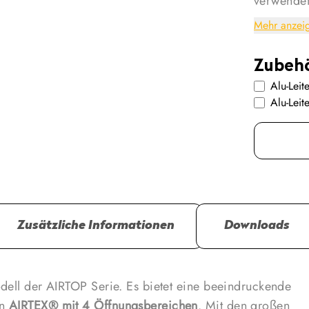
verwendet
Öffnungsb
Mehr anzei
Fensteröff
weite Sich
Zubeh
Insekten g
Alu-Lei
Panorama-
Alu-Lei
Neues Mo
Autohome 
weiterent
klassisch
Materialie
Etwa
Zusätzliche Informationen
Downloads
Etwa
Höhe
odell der AIRTOP Serie. Es bietet eine beeindruckende
Das Airtop
on
AIRTEX® mit 4 Öffnungsbereichen
. Mit den großen
individue