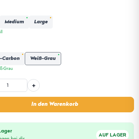
Medium
Large
ll
-Carbon
Weiß-Grau
iß-Grau
p
+
e
In den Warenkorb
Lager
AUF LAGER
agen bei dir.