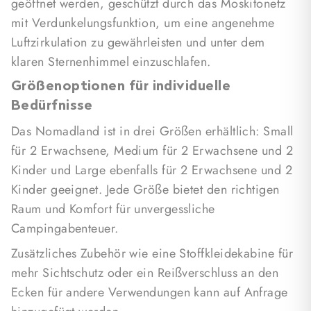
geöffnet werden, geschützt durch das Moskitonetz
Himmel in vollen Zügen zu genießen. Tauchen Sie
mit Verdunkelungsfunktion, um eine angenehme
ein in das Nomadland und erleben Sie die Freiheit
Luftzirkulation zu gewährleisten und unter dem
des Nomadentums.
klaren Sternenhimmel einzuschlafen.
Größenoptionen für individuelle
Bedürfnisse
Das Nomadland ist in drei Größen erhältlich: Small
für 2 Erwachsene, Medium für 2 Erwachsene und 2
Kinder und Large ebenfalls für 2 Erwachsene und 2
Kinder geeignet. Jede Größe bietet den richtigen
Raum und Komfort für unvergessliche
Campingabenteuer.
Zusätzliches Zubehör wie eine Stoffkleidekabine für
mehr Sichtschutz oder ein Reißverschluss an den
Ecken für andere Verwendungen kann auf Anfrage