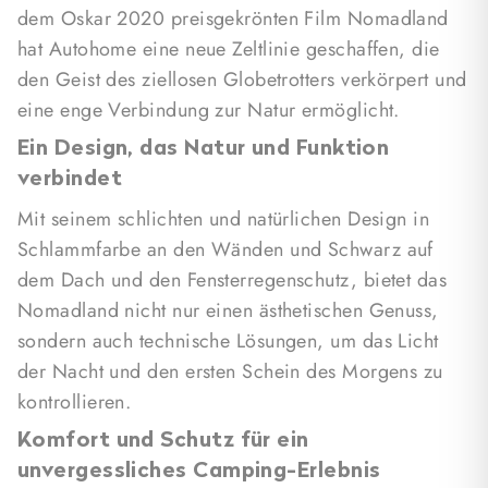
dem Oskar 2020 preisgekrönten Film Nomadland
Komfort.
hat Autohome eine neue Zeltlinie geschaffen, die
Mit der Standardausrüstung des Nomadland, wie
den Geist des ziellosen Globetrotters verkörpert und
dem integrierten Regenschutzdach an den Fenstern
eine enge Verbindung zur Natur ermöglicht.
und den Anti-Wind-Fenstern, wird das Camping-
Ein Design, das Natur und Funktion
Erlebnis zu einem angenehmen und geschützten
verbindet
Abenteuer.
Mit seinem schlichten und natürlichen Design in
Funktionale Details für maximalen
Schlammfarbe an den Wänden und Schwarz auf
Komfort
dem Dach und den Fensterregenschutz, bietet das
Das Öffnen und Schließen des Zeltes ist ein
Nomadland nicht nur einen ästhetischen Genuss,
Kinderspiel. Dank der umlaufenden elastischen
sondern auch technische Lösungen, um das Licht
Spannleine kann die Transporthaube leicht
der Nacht und den ersten Schein des Morgens zu
abgenommen werden, während die Leiter an der
kontrollieren.
Basisplatte eine schnelle und problemlose Öffnung
Komfort und Schutz für ein
ermöglicht. In kürzester Zeit kannst du dich
unvergessliches Camping-Erlebnis
entspannen und das Outdoor-Leben genießen.