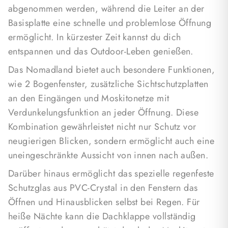
abgenommen werden, während die Leiter an der
Größenoptionen für individuelle
Basisplatte eine schnelle und problemlose Öffnung
Bedürfnisse
ermöglicht. In kürzester Zeit kannst du dich
Das Nomadland ist in drei Größen erhältlich: Small
entspannen und das Outdoor-Leben genießen.
für 2 Erwachsene, Medium für 2 Erwachsene und 2
Kinder und Large ebenfalls für 2 Erwachsene und 2
Das Nomadland bietet auch besondere Funktionen,
Kinder geeignet. Jede Größe bietet den richtigen
wie 2 Bogenfenster, zusätzliche Sichtschutzplatten
Raum und Komfort für unvergessliche
an den Eingängen und Moskitonetze mit
Campingabenteuer.
Verdunkelungsfunktion an jeder Öffnung. Diese
Kombination gewährleistet nicht nur Schutz vor
Zusätzliches Zubehör wie eine Stoffkleidekabine für
neugierigen Blicken, sondern ermöglicht auch eine
mehr Sichtschutz oder ein Reißverschluss an den
uneingeschränkte Aussicht von innen nach außen.
Ecken für andere Verwendungen kann auf Anfrage
hinzugefügt werden.
Darüber hinaus ermöglicht das spezielle regenfeste
Schutzglas aus PVC-Crystal in den Fenstern das
Das Nomadland verkörpert die Philosophie von
Öffnen und Hinausblicken selbst bei Regen. Für
"Wesentliches ohne Verzicht auf Komfort" und bietet
heiße Nächte kann die Dachklappe vollständig
Ihnen die Möglichkeit, das Leben unter freiem