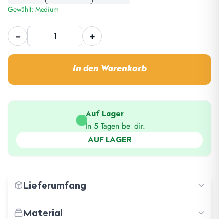
Gewählt: Medium
Autohome
−
+
Nomadland
Menge
In den Warenkorb
Auf Lager
In 5 Tagen bei dir.
AUF LAGER
Lieferumfang
Material
−
Befestigungsmaterial