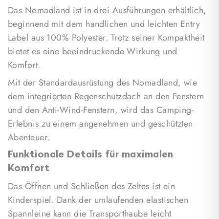
Das Nomadland ist in drei Ausführungen erhältlich,
Das Nomadland bietet auch besondere Funktionen,
beginnend mit dem handlichen und leichten Entry
wie 2 Bogenfenster, zusätzliche Sichtschutzplatten
Label aus 100% Polyester. Trotz seiner Kompaktheit
an den Eingängen und Moskitonetze mit
bietet es eine beeindruckende Wirkung und
Verdunkelungsfunktion an jeder Öffnung. Diese
Komfort.
Kombination gewährleistet nicht nur Schutz vor
neugierigen Blicken, sondern ermöglicht auch eine
Mit der Standardausrüstung des Nomadland, wie
uneingeschränkte Aussicht von innen nach außen.
dem integrierten Regenschutzdach an den Fenstern
und den Anti-Wind-Fenstern, wird das Camping-
Darüber hinaus ermöglicht das spezielle regenfeste
Erlebnis zu einem angenehmen und geschützten
Schutzglas aus PVC-Crystal in den Fenstern das
Abenteuer.
Öffnen und Hinausblicken selbst bei Regen. Für
heiße Nächte kann die Dachklappe vollständig
Funktionale Details für maximalen
geöffnet werden, geschützt durch das Moskitonetz
Komfort
mit Verdunkelungsfunktion, um eine angenehme
Das Öffnen und Schließen des Zeltes ist ein
Luftzirkulation zu gewährleisten und unter dem
Kinderspiel. Dank der umlaufenden elastischen
klaren Sternenhimmel einzuschlafen.
Spannleine kann die Transporthaube leicht