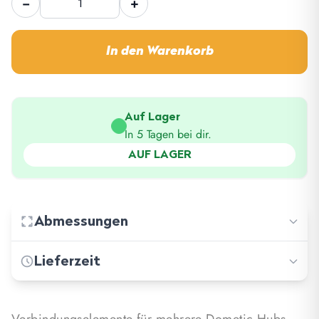
−
+
Dometic
Hub
Hub
Connector
Connector
Strip
In den Warenkorb
Strip
Menge
Menge
Auf Lager
In 5 Tagen bei dir.
AUF LAGER
Abmessungen
Lieferzeit
−
Länge: 570.00 cm
−
Breite: 500.00 cm
−
Standard shipping: 3-5 days