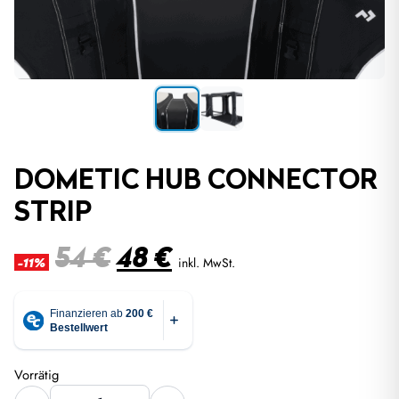
DOMETIC HUB CONNECTOR
STRIP
Ursprünglicher
Aktueller
54
€
48
€
inkl. MwSt.
-11%
Preis
Preis
war:
ist:
54 €
48 €.
Vorrätig
Dometic