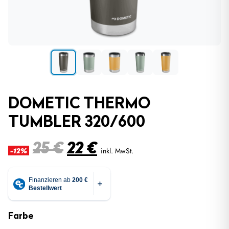
DOMETIC THERMO
TUMBLER 320/600
Ursprünglicher
Aktueller
25
€
22
€
inkl. MwSt.
-12%
Preis
Preis
war:
ist:
25 €
22 €.
Farbe