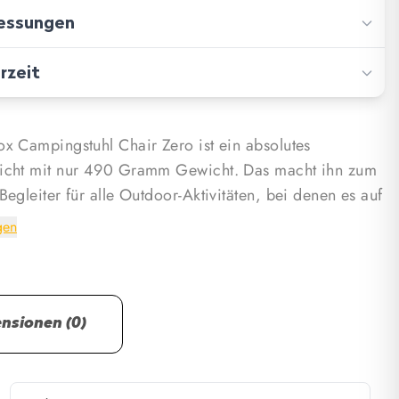
ssungen
ge: DAC-Aluminiumlegierung
 Polyester (600D)
rzeit
 10.00 cm
: 10.00 cm
rd shipping: 3-5 days
ox Campingstuhl Chair Zero ist ein absolutes
 35.00 cm
h delivery: 5 days
icht mit nur 490 Gramm Gewicht. Das macht ihn zum
Begleiter für alle Outdoor-Aktivitäten, bei denen es auf
t: 0.49 kg
hipping for many products!
amm ankommt. Ob beim Wandern, Camping oder auf
gen
- der Chair Zero ist immer dabei und bietet trotz seiner
eit hervorragenden Komfort und stabilen Halt.
hat ein minimalistisches Design, das sich perfekt in
einfügt. Der Chair Zero ist extrem kompakt und lässt
nsionen (0)
andumdrehen auf ein minimales Packmaß von nur 35 x
m zusammenfalten. So passt er problemlos in jeden