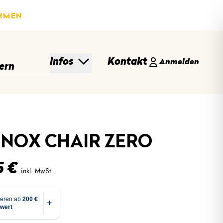
HMEN
Infos
Kontakt
Anmelden
ern
INOX CHAIR ZERO
5
€
inkl. MwSt.