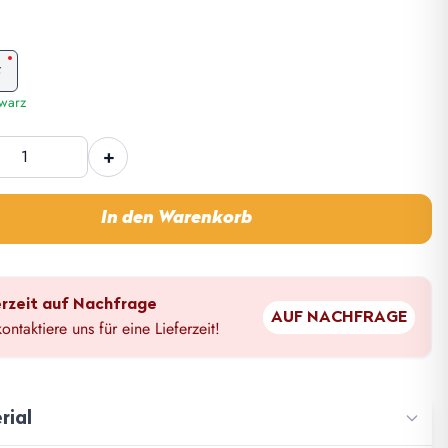
z
warz
ox
+
e
In den Warenkorb
erzeit auf Nachfrage
AUF NACHFRAGE
kontaktiere uns für eine Lieferzeit!
rial