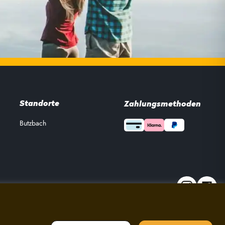
Standorte
Zahlungsmethoden
Butzbach
Impressum
|
Datenschutz
|
AGBs