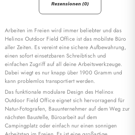
Rezensionen (0)
Arbeitstag im Freien. Es ist eine großartige
Möglichkeit, die Freiheit der Natur mit den
Anforderungen der Arbeit zu verbinden.
Arbeiten im Freien wird immer beliebter und das
Helinox Outdoor Field Office ist das mobilste Büro
aller Zeiten. Es vereint eine sichere Aufbewahrung,
einen sofort einsetzbaren Schreibtisch und
einfachen Zugriff auf all deine Arbeitswerkzeuge.
Dabei wiegt es nur knapp über 1900 Gramm und
kann problemlos transportiert werden.
Das funktionale modulare Design des Helinox
Outdoor Field Office eignet sich hervorragend für
Natur-Fotografen, Bauunternehmer auf dem Weg zur
nächsten Baustelle, Büroarbeit auf dem
Campingplatz oder einfach nur einen sonnigen
Arbeitstag im Freien. Es ist eine großartige