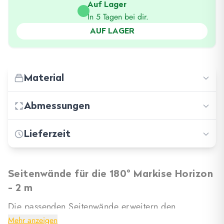
Auf Lager
In 5 Tagen bei dir.
AUF LAGER
Material
Abmessungen
−
420D Polyester
Lieferzeit
−
Länge: 51.00 cm
−
Breite: 47.00 cm
−
Standard shipping: 3-5 days
Seitenwände für die 180° Markise Horizon
−
Höhe: 32.00 cm
−
Dispatch delivery: 5 days
- 2 m
−
Gewicht: 7.65 kg
Die passenden Seitenwände erweitern den
−
Free shipping for many products!
geschützten Bereich rund um die Horntools Horizon
Mehr anzeigen