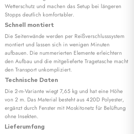
Lieferumfang
Wetterschutz und machen das Setup bei längeren
Im Set enthalten sind die Seitenwände, eine
Stopps deutlich komfortabler.
Tragetasche und 2 Stützstangen. Die Seitenwände
Schnell montiert
können auch einzeln als Windschutz eingesetzt
Die Seitenwände werden per Reißverschlusssystem
werden.
montiert und lassen sich in wenigen Minuten
aufbauen. Die nummerierten Elemente erleichtern
den Aufbau und die mitgelieferte Tragetasche macht
den Transport unkompliziert.
Technische Daten
Die 2-m-Variante wiegt 7,65 kg und hat eine Höhe
von 2 m. Das Material besteht aus 420D Polyester,
ergänzt durch Fenster mit Moskitonetz für Belüftung
ohne Insekten.
Lieferumfang