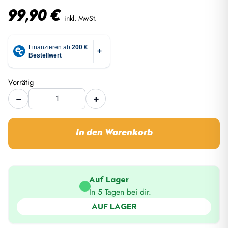
99,90
€
inkl. MwSt.
Vorrätig
Horntools
−
+
Horntools
Campingtisch
Campingtisch
faltbar
faltbar
Menge
In den Warenkorb
Menge
Auf Lager
In 5 Tagen bei dir.
AUF LAGER