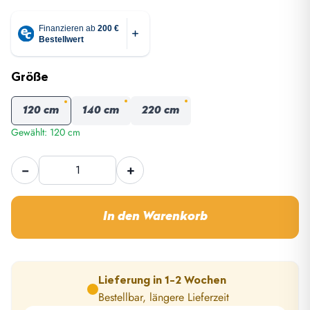
Größe
120 cm
140 cm
220 cm
Gewählt: 120 cm
Horntools
−
+
Dachzelt
Thermo
Überzug
In den Warenkorb
für
Desert
&
Elements
Lieferung in 1-2 Wochen
Menge
Bestellbar, längere Lieferzeit