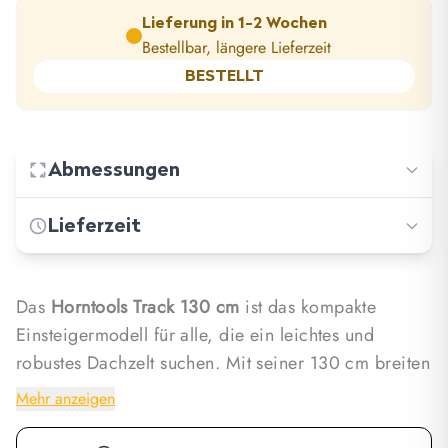
Lieferung in 1-2 Wochen
Bestellbar, längere Lieferzeit
BESTELLT
Abmessungen
Lieferzeit
−
Länge: 220.00 cm
−
Breite: 155.00 cm
−
Standard shipping: 3-5 days
Das
Horntools Track 130 cm
ist das kompakte
−
Höhe: 110.00 cm
−
Dispatch delivery: 5 days
Einsteigermodell für alle, die ein leichtes und
robustes Dachzelt suchen. Mit seiner 130 cm breiten
−
Gewicht: 50.20 kg
−
Free shipping for many products!
Liegefläche bietet es ausreichend Platz für zwei
Mehr anzeigen
Personen und bleibt dabei angenehm kompakt auf
dem Fahrzeug. So entsteht ein unkompliziertes