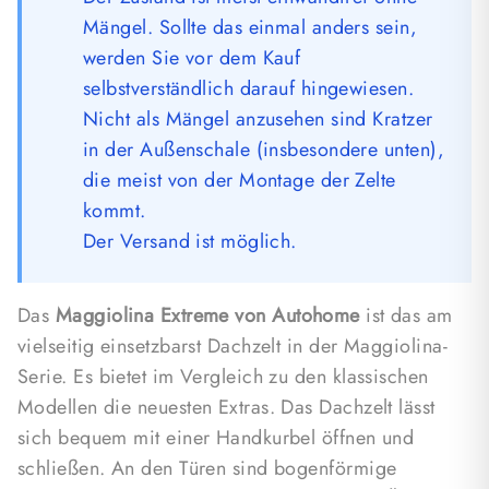
Ladefläche in der Schale
und mitgelieferte
Mängel. Sollte das einmal anders sein,
einstellbare Traversen, die sperrige Gegenstände
werden Sie vor dem Kauf
bis ca. 25 kg aufnehmen können. Die mitgelieferten
selbstverständlich darauf hingewiesen.
Grundträger sind verstellbar und können an die zu
Nicht als Mängel anzusehen sind Kratzer
transportierende Last angepasst werden. Das
in der Außenschale (insbesondere unten),
Dachzelt bietet zudem die Möglichkeit,
die meist von der Montage der Zelte
verschiedene Halterungs-Bausätze an den in der
kommt.
Schale integrierten "C"-Führungen anzubringen.
Der Versand ist möglich.
Das Maggiolina Extreme ist in
zwei
Größen
erhältlich. Die Small-Version ist für 2
Das
Maggiolina Extreme von Autohome
ist das am
Erwachsene empfohlen und hat eine Größe von 130
vielseitig einsetzbarst Dachzelt in der Maggiolina-
x 210 cm. Die Medium-Version ist für 2 Erwachsene
Serie. Es bietet im Vergleich zu den klassischen
und 1 Kind empfohlen und hat eine Größe von 145
Modellen die neuesten Extras. Das Dachzelt lässt
x 210 cm. Beide Versionen haben eine
sich bequem mit einer Handkurbel öffnen und
geschlossene Höhe von 33 cm und eine geöffnete
schließen. An den Türen sind bogenförmige
Höhe von 90 cm.