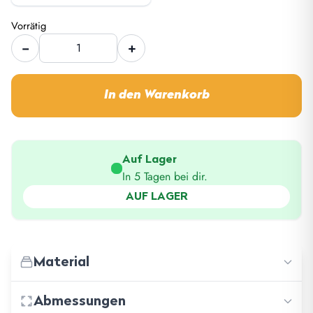
3.967 €
2.776,90 
Vorrätig
Maggiolina
−
+
Maggiolina
Extreme
Extreme
-
-
Medium
In den Warenkorb
Medium
Weiß-
Weiß-
Carbon
Carbon
-
-
Inkl.
Auf Lager
Inkl.
Mesh
In 5 Tagen bei dir.
Mesh
Menge
AUF LAGER
Menge
Material
Abmessungen
−
Schale: Glasfaser