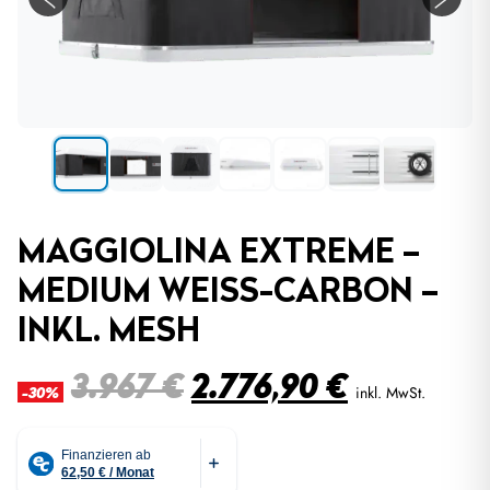
MAGGIOLINA EXTREME –
MEDIUM WEISS-CARBON – I
NKL. MESH
Ursprünglicher
Aktuelle
3.967
€
2.776,90
€
inkl. MwSt.
-30%
Preis
Preis
war:
ist: