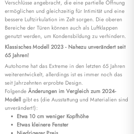
Verschlüsse angebracht, die eine partielle Öffnung
Das Dachzelt besteht aus hochwertigen Materialien.
ermöglichen und gleichzeitig für Intimität und eine
Die
Hartschalen
bestehen aus
glasfaserverstärktem
bessere Luftzirkulation im Zelt sorgen. Die oberen
Gewebe
, das stabil, resistent und vollständig
Bereiche der Türen können auch als Luftklappen
reparierbar ist. Das Unterdach sorgt für Wärme- und
genutzt werden, um Kondensbildung zu verhindern.
Lärmschutz sowie eine gesunde und leise
Klassisches Modell 2023 - Nahezu unverändert seit
Umgebung. Der Boden hat eine "Sandwichstruktur"
65 Jahren!
mit zwei Stahlschienen und integrierten Handgriffen
für einfaches Bewegen des Dachzeltes.
Autohome hat das Extreme in den letzten 65 Jahren
weiterentwickelt, allerdings ist es immer noch das
Der Stoff des Dachzeltes besteht aus
Dralon®
seit Jahrzehnten erprobte Design.
Acrylfaser
, die wasserdicht und sehr atmungsaktiv
Folgende
Änderungen im Vergleich zum 2024-
ist. Der Stoff absorbiert keine Hitze und ermöglicht
Modell
gibt es (die Ausstattung und Materialien sind
eine natürliche Entweichung von Feuchtigkeit, um
unverändert!):
Feuchtigkeitsansammlungen und schlechte Gerüche
Etwa 10 cm weniger Kopfhöhe
zu vermeiden. Das Dachzelt wird mit einer
Etwas kleinere Fenster
Schaumgummimatratze geliefert, die eine Dichte
Niedrigerer Preis