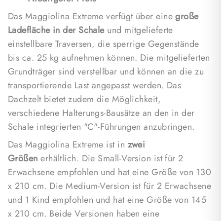
von 25 kg/m³ hat und formbeständig ist.
Das Maggiolina Extreme verfügt über eine
große
Das Maggiolina Extreme ist einfach zu montieren
Ladefläche in der Schale
und mitgelieferte
und passt in den Umriss des Autos, ohne die
einstellbare Traversen, die sperrige Gegenstände
Spiegel zu verdecken. Dadurch kann man das
bis ca. 25 kg aufnehmen können. Die mitgelieferten
Dachzelt auch auf öffentlichen Plätzen und
Grundträger sind verstellbar und können an die zu
Parkplätzen nutzen. Autohome ist bekannt für seine
transportierende Last angepasst werden. Das
Qualität und jede Produktion ist identisch,
Dachzelt bietet zudem die Möglichkeit,
unabhängig davon, wo das Dachzelt genutzt wird.
verschiedene Halterungs-Bausätze an den in der
Schale integrierten "C"-Führungen anzubringen.
Das Maggiolina Extreme ist in
zwei
Größen
erhältlich. Die Small-Version ist für 2
Erwachsene empfohlen und hat eine Größe von 130
x 210 cm. Die Medium-Version ist für 2 Erwachsene
und 1 Kind empfohlen und hat eine Größe von 145
x 210 cm. Beide Versionen haben eine